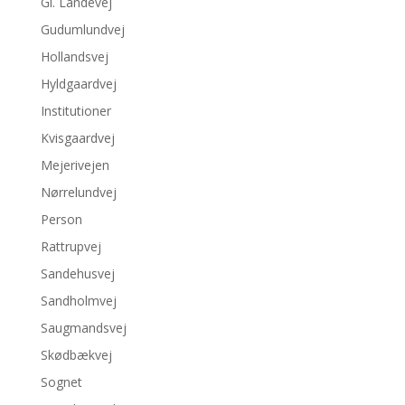
Gl. Landevej
Gudumlundvej
Hollandsvej
Hyldgaardvej
Institutioner
Kvisgaardvej
Mejerivejen
Nørrelundvej
Person
Rattrupvej
Sandehusvej
Sandholmvej
Saugmandsvej
Skødbækvej
Sognet