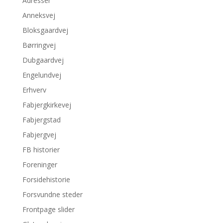
Adresser
Anneksvej
Bloksgaardvej
Børringvej
Dubgaardvej
Engelundvej
Erhverv
Fabjergkirkevej
Fabjergstad
Fabjergvej
FB historier
Foreninger
Forsidehistorie
Forsvundne steder
Frontpage slider