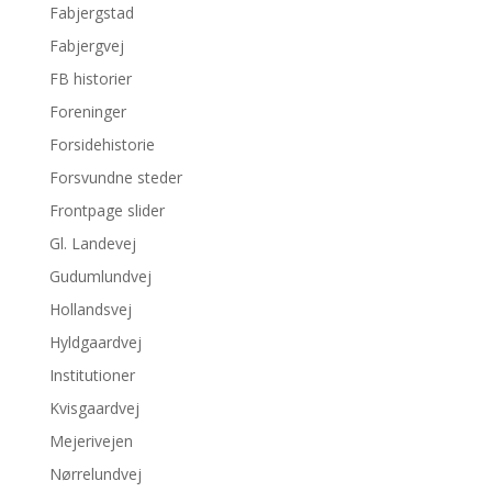
Fabjergstad
Fabjergvej
FB historier
Foreninger
Forsidehistorie
Forsvundne steder
Frontpage slider
Gl. Landevej
Gudumlundvej
Hollandsvej
Hyldgaardvej
Institutioner
Kvisgaardvej
Mejerivejen
Nørrelundvej