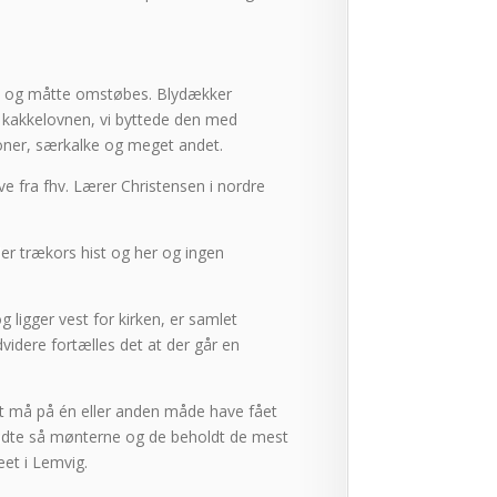
 op og måtte omstøbes. Blydækker
ed kakkelovnen, vi byttede den med
kroner, særkalke og meget andet.
 fra fhv. Lærer Christensen i nordre
er trækors hist og her og ingen
 ligger vest for kirken, er samlet
idere fortælles det at der går en
t må på én eller anden måde have fået
 sendte så mønterne og de beholdt de mest
eet i Lemvig.