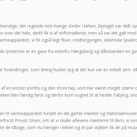
vendige, det regnede ned mange steder i kirken, blytaget var slidt
over det hele, dertil fik vi af stiftsmidlerne; men så var det galt m
armeapparatet, vi fik også lagt fliser i midtergangen, elektriske lyse
 lysekrone er en gave fra enkefru Høegsberg og dåbskanden en gave
forandringer, som dreng husker jeg at der kun var en enkelt jern- ell
t af en kristen jomfru og den store høj, som har været meget større og
en blev færdig først og derfor kom sognet til at hedde Fabjerg, endv
gen til varmeapparatet fundet en del gamle mønter og Nationalmusee
derfra til Provst Olsen, om at vi skulle aflevere mønterne til dem, vi
te de tilbage, som nu hænger i kirken og et par stykker fik de på mus