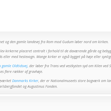
ognet og den gamle landevej fra Rom mod Gudum løber nord om kirken.
blev kirkerne placeret centralt i forhold til de daværende gårde og bebyg
ods eller med hestevogn. Mange kirker er også bygget på høje eller synlig
 gamle Oldtidsvej,
der løber fra Trans ved vestkysten syd om Kilen ved S
es flere rækker af gravhøje.
ogværket
Danmarks Kirker
, der er Nationalmuseets store bogværk om lan
Carlsbergfondet og Augustinus Fonden.