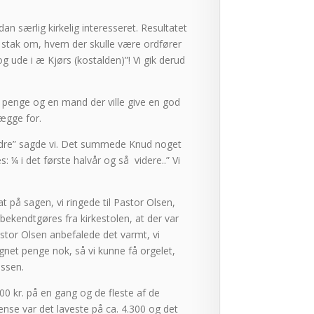
n særlig kirkelig interesseret. Resultatet
ak stak om, hvem der skulle være ordfører
og ude i æ Kjørs (kostalden)”! Vi gik derud
de penge og en mand der ville give en god
lægge for.
 bedre” sagde vi. Det summede Knud noget
: ¼ i det første halvår og så videre..” Vi
at på sagen, vi ringede til Pastor Olsen,
bekendtgøres fra kirkestolen, at der var
 Pastor Olsen anbefalede det varmt, vi
net penge nok, så vi kunne få orgelet,
assen.
00 kr. på en gang og de fleste af de
dense var det laveste på ca. 4.300 og det