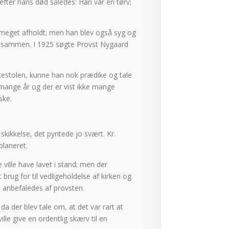
fter hans død således: Han var en tørv;
 meget afholdt; men han blev også syg og
agt sammen. I 1925 søgte Provst Nygaard
kestolen, kunne han nok prædike og tale
i mange år og der er vist ikke mange
ske.
skikkelse, det pyntede jo svært. Kr.
planeret.
ville have lavet i stand; men der
 brug for til vedligeholdelse af kirken og
et anbefaledes af provsten.
a der blev tale om, at det var rart at
le give en ordentlig skærv til en