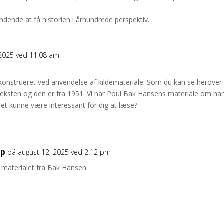
ndende at få historien i århundrede perspektiv.
 2025 ved 11:08 am
onstrueret ved anvendelse af kildemateriale. Som du kan se herover 
 teksten og den er fra 1951. Vi har Poul Bak Hansens materiale om h
et kunne være interessant for dig at læse?
up
på august 12, 2025 ved 2:12 pm
e materialet fra Bak Hansen.