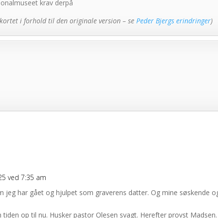
tionalmuseet krav derpå
ortet i forhold til den originale version – se
Peder Bjergs erindringer
)
025 ved 7:35 am
m jeg har gået og hjulpet som graverens datter. Og mine søskende o
tiden op til nu. Husker pastor Olesen svagt. Herefter provst Madsen.