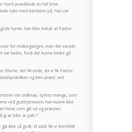
tor Vorm prædikede en hel time.
havde ham med handsker på, han var
 gode hyrde, han blev indsat af Pastor
de over for midtergangen; men det varede
et var bedre, fordi det kunne bedre gå
r Blume, det fik ende, da vi fik Pastor
afskedsprædiken og blev præst ved
jarnesen var ordknap, syntes mange, som
 time ved gudstjenesten; han kunne ikke
der en kone som gik ud og præsten
 gi æ båer æ patt !”
k ikke så godt, til sidst fik vi Stenfeldt