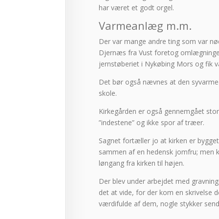
har været et godt orgel.
Varmeanlæg m.m.
Der var mange andre ting som var nød
Djernæs fra Vust foretog omlægningen 
jernstøberiet i Nykøbing Mors og fik v
Det bør også nævnes at den syvarmede
skole.
Kirkegården er også gennemgået store 
”indestene” og ikke spor af træer.
Sagnet fortæller jo at kirken er bygge
sammen af en hedensk jomfru; men kirk
løngang fra kirken til højen.
Der blev under arbejdet med gravnin
det at vide, for der kom en skrivelse 
værdifulde af dem, nogle stykker send