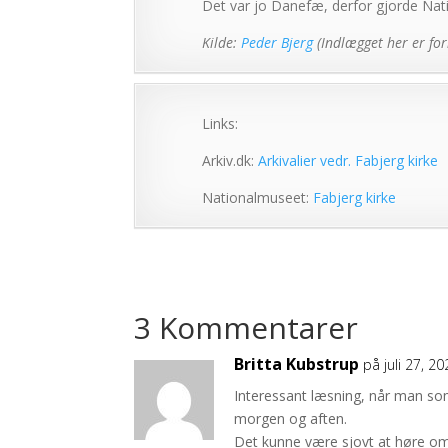
Det var jo Danefæ, derfor gjorde Na
Kilde:
Peder Bjerg
(Indlægget her er fork
Links:
Arkiv.dk:
Arkivalier vedr. Fabjerg kirke
Nationalmuseet:
Fabjerg kirke
3 Kommentarer
Britta Kubstrup
på juli 27, 2
Interessant læsning, når man so
morgen og aften.
Det kunne være sjovt at høre om 