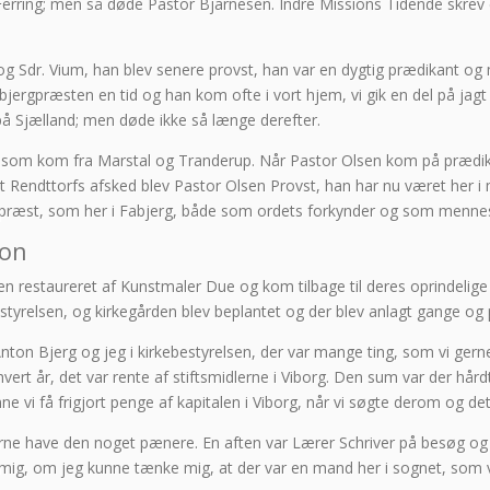
erring; men så døde Pastor Bjarnesen. Indre Missions Tidende skrev e
og Sdr. Vium, han blev senere provst, han var en dygtig prædikant og
bjergpræsten en tid og han kom ofte i vort hjem, vi gik en del på j
 på Sjælland; men døde ikke så længe derefter.
lsen som kom fra Marstal og Tranderup. Når Pastor Olsen kom på prædi
vst Rendttorfs afsked blev Pastor Olsen Provst, han har nu været her 
n præst, som her i Fabjerg, både som ordets forkynder og som menne
ion
en restaureret af Kunstmaler Due og kom tilbage til deres oprindelige 
styrelsen, og kirkegården blev beplantet og der blev anlagt gange og 
on Bjerg og jeg i kirkebestyrelsen, der var mange ting, som vi gerne 
ert år, det var rente af stiftsmidlerne i Viborg. Den sum var der hårdt
nne vi få frigjort penge af kapitalen i Viborg, når vi søgte derom og d
gerne have den noget pænere. En aften var Lærer Schriver på besøg og d
mig, om jeg kunne tænke mig, at der var en mand her i sognet, som vil