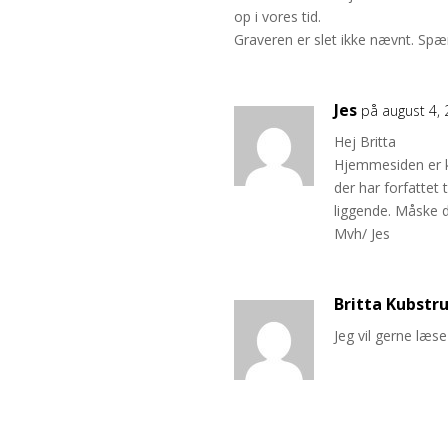
op i vores tid.
Graveren er slet ikke nævnt. Spæ
Jes
på august 4,
Hej Britta
Hjemmesiden er k
der har forfattet
liggende. Måske d
Mvh/ Jes
Britta Kubstr
Jeg vil gerne læs