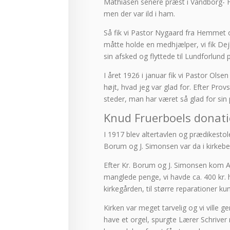
Mathiasen senere præst i Vandborg- F
men der var ild i ham.
Så fik vi Pastor Nygaard fra Hemmet 
måtte holde en medhjælper, vi fik Dej
sin afsked og flyttede til Lundforlund
I året 1926 i januar fik vi Pastor O
højt, hvad jeg var glad for. Efter Pro
steder, man har været så glad for si
Knud Fruerboels donat
I 1917 blev altertavlen og prædikestol
Borum og J. Simonsen var da i kirkebe
Efter Kr. Borum og J. Simonsen kom Ant
manglede penge, vi havde ca. 400 kr. hv
kirkegården, til større reparationer ku
Kirken var meget tarvelig og vi ville 
have et orgel, spurgte Lærer Schriver 