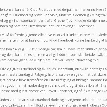
 dersom vi kunne få Knud Fruerboel med derpå; men han er nu ikke såda
, at gå til Fruerboel og prøve vor lykke, undervejs derhen gik vi og tr
el og gik ind i stuehuset, der traf vi Grethe: ”Jov, Knud er da hjemme 
hånden og bare ben i træskoene, det var omkring 1. December.
at vi så forfærdelig gerne ville have et orgel til kirken; men vi mangle
i her i aften, for at høre om du, Knud Fruerboel, kunne tænke dig at 
gde han:” A vil gi 500 kr.” ”Mange tak skal du have; men 1000 kr. er
 og den skal betales nu; men a vil gi 1.000 kr. som skal betales således
em der var glade, da vi gik hjem, det var Lærer Schriver og mig.
ste og gik til Fruerboel og fik Knuds underskrift, nu skulle der tages f
ten næste søndag til Fabjerg, hvor vi så blev enige om, at det skulle 
 og at der ville blive frembåren en liste til tegning af bidrag til samme
ret godt; men vi mødte dog en del modvind og vi nåede ikke at få teg
basar med gudstjeneste ved Provst Rendttorf, og så fik vi penge i k
grunden var den at Knud Fruerboel døde og arvingerne udbetalte de 1.0
lige orgelbyggere fik vi tilbud på levering af et orgel; men Froberg i O