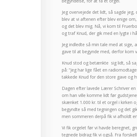
begyndelse, for at få et orgel.
Jeg overvejede det lidt, så sagde jeg,
blev at vi aftenen efter blev enige om
og det blev mig. Nå, vi kom til Fruerbo
og traf Knud, der gik med en lygte i 
Jeg indledte så min tale med at sige, 
gave til at begynde med, derfor kom v
Knud stod og betænkte sig lidt, så sa
på: ”Jeg har lige fået en radiomodtager
takkede Knud for den store gave og hv
Dagen efter lavede Lærer Schriver en li
om han ville komme lidt før gudstjenes
skænket 1.000 kr. til et orgel i kirken
begyndte så med tegningen og det gik 
men sommeren derpå fik vi afholdt en 
Vi fik orgelet før vi havde beregnet, 
tegnede bidrag fik vi også. Fra forskel