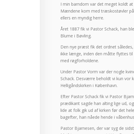
I min barndom var det meget koldt at 
Mændene kom med træskostøvler på og
ellers en myndig herre.
Året 1887 fik vi Pastor Schack, han b
Blume i Bøvling.
Den nye præst fik det ordnet således, 
ikke længe, inden den måtte flyttes ti
med røgforholdene.
Under Pastor Vorm var der nogle kvinde
Schack. Desværre beholdt vi kun vor 
Helligåndskirken i København.
Efter Pastor Schack fik vi Pastor B
prædikant sagde han alting lige ud, og
lide at folk gik ud af kirken før det 
bagefter, han nåede hende i våbenhus
Pastor Bjarnesen, der var syg de sidste