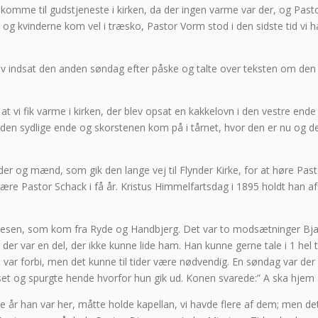
komme til gudstjeneste i kirken, da der ingen varme var der, og Pas
 kvinderne kom vel i træsko, Pastor Vorm stod i den sidste tid vi 
lev indsat den anden søndag efter påske og talte over teksten om den
at vi fik varme i kirken, der blev opsat en kakkelovn i den vestre en
l den sydlige ende og skorstenen kom på i tårnet, hvor den er nu og d
r og mænd, som gik den lange vej til Flynder Kirke, for at høre Pasto
kære Pastor Schack i få år. Kristus Himmelfartsdag i 1895 holdt han 
jarnesen, som kom fra Ryde og Handbjerg. Det var to modsætninger B
 der var en del, der ikke kunne lide ham. Han kunne gerne tale i 1 hel
hele var forbi, men det kunne til tider være nødvendig. En søndag var 
et og spurgte hende hvorfor hun gik ud. Konen svarede:” A ska hjem å
 år han var her, måtte holde kapellan, vi havde flere af dem; men det gi