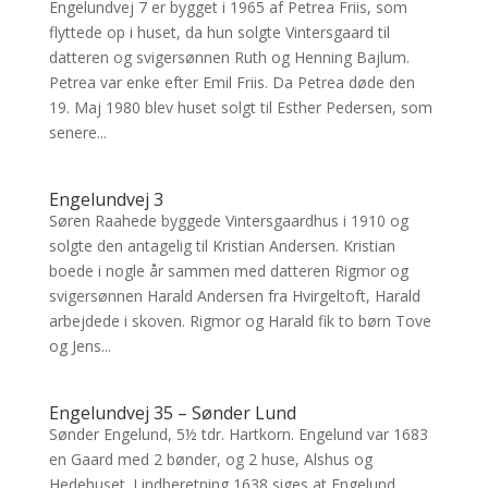
Engelundvej 7 er bygget i 1965 af Petrea Friis, som
flyttede op i huset, da hun solgte Vintersgaard til
datteren og svigersønnen Ruth og Henning Bajlum.
Petrea var enke efter Emil Friis. Da Petrea døde den
19. Maj 1980 blev huset solgt til Esther Pedersen, som
senere...
Engelundvej 3
Søren Raahede byggede Vintersgaardhus i 1910 og
solgte den antagelig til Kristian Andersen. Kristian
boede i nogle år sammen med datteren Rigmor og
svigersønnen Harald Andersen fra Hvirgeltoft, Harald
arbejdede i skoven. Rigmor og Harald fik to børn Tove
og Jens...
Engelundvej 35 – Sønder Lund
Sønder Engelund, 5½ tdr. Hartkorn. Engelund var 1683
en Gaard med 2 bønder, og 2 huse, Alshus og
Hedehuset. I indberetning 1638 siges at Engelund