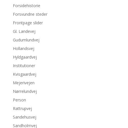
Forsidehistorie
Forsvundne steder
Frontpage slider
Gl. Landevej
Gudumlundvej
Hollandsvej
Hyldgaardvej
Institutioner
Kvisgaardvej
Mejerivejen
Nørrelundvej
Person
Rattrupvej
Sandehusvej
Sandholmvej