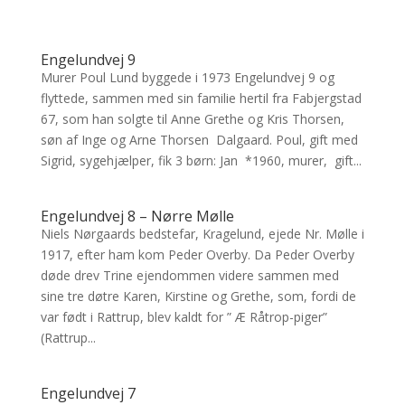
Engelundvej 9
Murer Poul Lund byggede i 1973 Engelundvej 9 og
flyttede, sammen med sin familie hertil fra Fabjergstad
67, som han solgte til Anne Grethe og Kris Thorsen,
søn af Inge og Arne Thorsen Dalgaard. Poul, gift med
Sigrid, sygehjælper, fik 3 børn: Jan *1960, murer, gift...
Engelundvej 8 – Nørre Mølle
Niels Nørgaards bedstefar, Kragelund, ejede Nr. Mølle i
1917, efter ham kom Peder Overby. Da Peder Overby
døde drev Trine ejendommen videre sammen med
sine tre døtre Karen, Kirstine og Grethe, som, fordi de
var født i Rattrup, blev kaldt for ” Æ Råtrop-piger”
(Rattrup...
Engelundvej 7