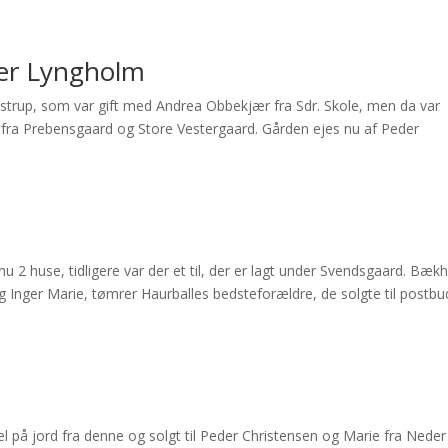
der Lyngholm
bstrup, som var gift med Andrea Obbekjær fra Sdr. Skole, men da var
 fra Prebensgaard og Store Vestergaard. Gården ejes nu af Peder
u 2 huse, tidligere var der et til, der er lagt under Svendsgaard. Bæk
g Inger Marie, tømrer Haurballes bedsteforældre, de solgte til postbu
 på jord fra denne og solgt til Peder Christensen og Marie fra Neder