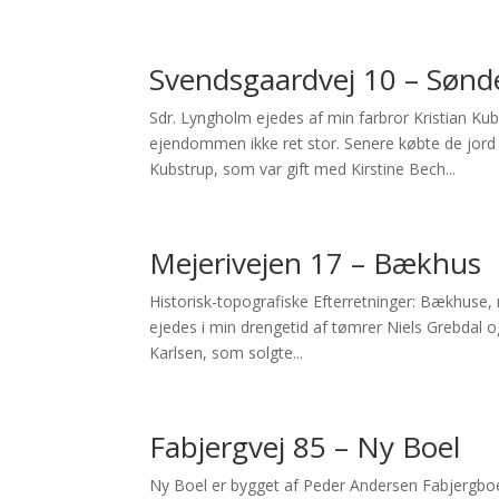
Svendsgaardvej 10 – Søn
Sdr. Lyngholm ejedes af min farbror Kristian Ku
ejendommen ikke ret stor. Senere købte de jord
Kubstrup, som var gift med Kirstine Bech...
Mejerivejen 17 – Bækhus
Historisk-topografiske Efterretninger: Bækhuse, n
ejedes i min drengetid af tømrer Niels Grebdal o
Karlsen, som solgte...
Fabjergvej 85 – Ny Boel
Ny Boel er bygget af Peder Andersen Fabjergboel