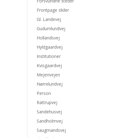
Forsvundne steder
Frontpage slider
Gl. Landevej
Gudumlundvej
Hollandsvej
Hyldgaardvej
Institutioner
Kvisgaardvej
Mejerivejen
Nørrelundvej
Person
Rattrupvej
Sandehusvej
Sandholmvej
Saugmandsvej