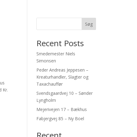
Søg
Recent Posts
Smedemester Niels
Simonsen
Peder Andreas Jeppesen –
Kreaturhandler, Slagter og
hus
Taxachauffør
d Kr.
Svendsgaardvej 10 – Sønder
Lyngholm
Mejerivejen 17 – Bækhus
Fabjergvej 85 – Ny Boel
Recent