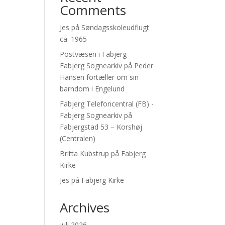
Comments
Jes
på
Søndagsskoleudflugt
ca. 1965
Postvæsen i Fabjerg -
Fabjerg Sognearkiv
på
Peder
Hansen fortæller om sin
barndom i Engelund
Fabjerg Telefoncentral (FB) -
Fabjerg Sognearkiv
på
Fabjergstad 53 – Korshøj
(Centralen)
Britta Kubstrup
på
Fabjerg
Kirke
Jes
på
Fabjerg Kirke
Archives
juli 2026