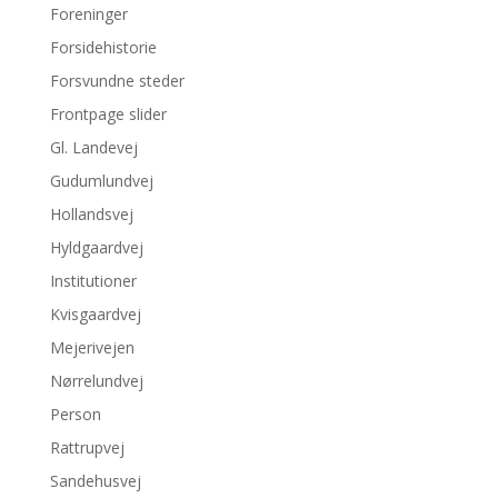
Foreninger
Forsidehistorie
Forsvundne steder
Frontpage slider
Gl. Landevej
Gudumlundvej
Hollandsvej
Hyldgaardvej
Institutioner
Kvisgaardvej
Mejerivejen
Nørrelundvej
Person
Rattrupvej
Sandehusvej