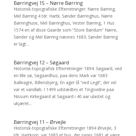
Børringvej 15 – Nørre Børring
Historisk-topografiske Efterretninger: Nørre Børring,
Mel Børring 4 tdr. Hartk. Sønder Børringhus, Nørre
Børringhuse, Mel Børringhus, Vester Børring, 1 Hus
1574 en af disse Gaarde som ”Store Børdum” Nørre,
Sønder og Mel Børring nævnes 1683; Sønder Børring
er lagt...
Børringvej 12 – Søgaard
Historisk-topografisk Efterretninger 1894: Søgaard, ved
en lille sø, Søgaardhus, paa dens Mark var 1683
Balleagre, Billensbjerg, En ager lå ”ved Legil”, der vel
var et vandløb. I 1499 udstædtes et Tingsvidne paa
Nissum Kirkegaard at Søgaard i 40 aar ulastet og
ukjæret...
Børringvej 11 – Ørvejle
Historisk-topografiske Efterretninger 1894 Ørvejle, 3
tdr. Hartkorn, var 1683 et hus, der synes 1681 at være