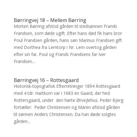
Børringvej 18 – Mellem Børring
Morten Børring afstod gården til stedsønnen Frands
Frandsen, som døde ugift. Efter hans død fik hans bror
Poul Frandsen gården, hans søn Marinus Frandsen gift
med Dorthea fra Lemtorp i Nr. Lem overtog gården
efter sin far. Poul og Frands Frandsens far Iver
Frandsen...
Børringvej 16 – Rottesgaard
Historisk-topografisk Efterretninger 1894 Rottesgaard
med 4 tdr. Hartkorn var i 1683 en Gaard, der hed
Rottersgaard, under den hørte Ørvejlehus. Peder Bjerg
fortæller: Peder Christensen og Maren afstod gården
til sønnen Anders Christensen. Da han døde solgtes
gården...