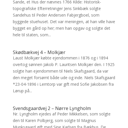
Sande, et Hus der nævnes 1766 Kilde: Historisk-
topografiske Efterretninger Jens Sinkbæk solgte
Sandehus til Peder Andersen Fabjergboel, som
byggede stuehuset. Det var meningen, at han ville have
bygget en gård op her; men han opgav og solgte det
hele til staten, som...
Skødbækvej 4 – Molkjær
Laust Molkjær købte ejendommen i 1876 og i 1894
overtog sønnen Jakob P. Lauritsen Molkjær den. I 1925
solgte han ejendommen til Niels Skafsgaard, da var
den meget forsømt både ude og inde. Niels Skafsgaard
*23-04-1896 i Lemtorp var gift med Sofie Jakobsen fra
Lørup på...
Svendsgaardvej 2 – Nørre Lyngholm
Nr. Lyngholm ejedes af Peder Mikkelsen, som solgte
den til Karen Polbjerg, som solgte til Magnus
Munksgaard gift med Sine Karlsen fra Bækhus. De