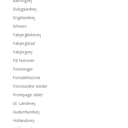
Børringvej
Dubgaardvej
Engelundvej
Erhverv
Fabjergkirkevej
Fabjergstad
Fabjergvej
FB historier
Foreninger
Forsidehistorie
Forsvundne steder
Frontpage slider
Gl. Landevej
Gudumlundvej
Hollandsvej