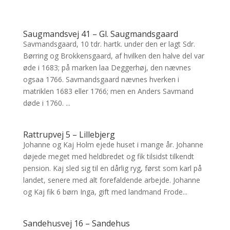
Saugmandsvej 41 – Gl. Saugmandsgaard
Savmandsgaard, 10 tdr. hartk. under den er lagt Sdr.
Børring og Brokkensgaard, af hvilken den halve del var
øde i 1683; på marken laa Deggerhøj, den nævnes
ogsaa 1766. Savmandsgaard nævnes hverken i
matriklen 1683 eller 1766; men en Anders Savmand
døde i 1760. ...
Rattrupvej 5 – Lillebjerg
Johanne og Kaj Holm ejede huset i mange år. Johanne
døjede meget med heldbredet og fik tilsidst tilkendt
pension. Kaj sled sig til en dårlig ryg, først som karl på
landet, senere med alt forefaldende arbejde. Johanne
og Kaj fik 6 børn Inga, gift med landmand Frode...
Sandehusvej 16 – Sandehus