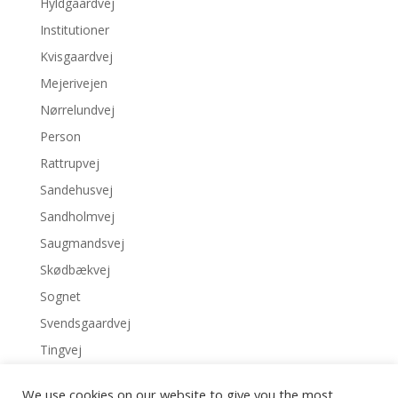
Hyldgaardvej
Institutioner
Kvisgaardvej
Mejerivejen
Nørrelundvej
Person
Rattrupvej
Sandehusvej
Sandholmvej
Saugmandsvej
Skødbækvej
Sognet
Svendsgaardvej
Tingvej
Tvedvej
We use cookies on our website to give you the most