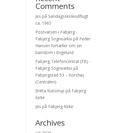
Comments
Jes
på
Søndagsskoleudflugt
ca. 1965
Postvæsen i Fabjerg -
Fabjerg Sognearkiv
på
Peder
Hansen fortæller om sin
barndom i Engelund
Fabjerg Telefoncentral (FB) -
Fabjerg Sognearkiv
på
Fabjergstad 53 – Korshøj
(Centralen)
Britta Kubstrup
på
Fabjerg
Kirke
Jes
på
Fabjerg Kirke
Archives
juli 2026