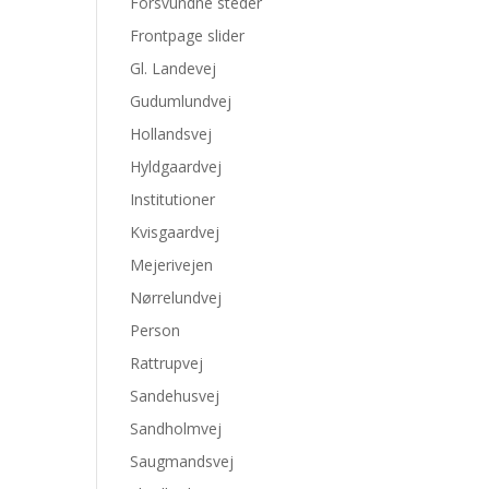
Forsvundne steder
Frontpage slider
Gl. Landevej
Gudumlundvej
Hollandsvej
Hyldgaardvej
Institutioner
Kvisgaardvej
Mejerivejen
Nørrelundvej
Person
Rattrupvej
Sandehusvej
Sandholmvej
Saugmandsvej