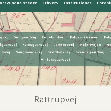
orsvundne steder
Erhverv
Institutioner
Foreni
ngvej
Dubgaardvej
Engelundvej
Fabjergkirkevej
Fab
dgaardvej
Kviesgaardvej
Lemtorpvej
Mejerivejen
Nø
lmvej
Saugmandsvej
Skødbækvej
Svendsgaardvej
Vintersgaardvej
Rattrupvej