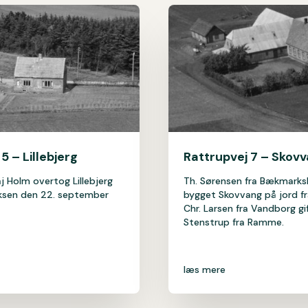
5 – Lillebjerg
Rattrupvej 7 – Skov
j Holm overtog Lillebjerg
Th. Sørensen fra Bækmarks
riksen den 22. september
bygget Skovvang på jord fra
Chr. Larsen fra Vandborg g
Stenstrup fra Ramme.
læs mere