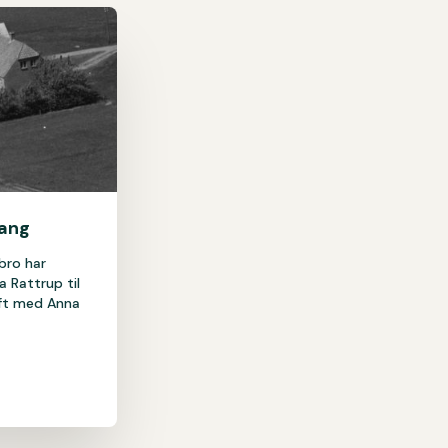
vang
bro har
 Rattrup til
ift med Anna