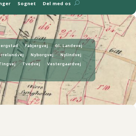
nger
Sognet
Del med os
jergstad
Fabjergvej
Gl. Landevej
rrelundvej
Nyborgvej
Nylindvej
Tingvej
Tvedvej
Vestergaardvej