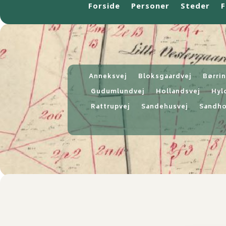
Forside
Personer
Steder
F
Anneksvej
Bloksgaardvej
Børri
Gudumlundvej
Hollandsvej
Hyl
Rattrupvej
Sandehusvej
Sandho