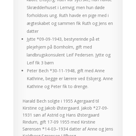
Skrædderhuset i Lemvig; men hun døde
forholdsvis ung. Ruth havde en pige med i
ægteskabet og sammen fik Ruth og Jens en
datter
Jytte *09-09-1943, bestyrerinde på et
plejehjem på Bornholm, gift med
landbrugskonsulent Leif Pedersen. Jytte og
Leif fik 3 børn
Peter Bech *30-11-1948, gift med Anne
Kathrine, begge er lærere ved Esbjerg. Anne
Kathrine og Peter fik to drenge.
Harald Bech solgte i 1955 Agergaard til
Kirstine og Jakob Østergaard. Jakob *27-09-
1931 søn af Astrid og Hans Østergaard
Rindum, gift 17-09 1955 med Kirstine
Sørensen *14-03–1934 datter af Anne og Jens
Koldborg Sørensen Ulfborg.