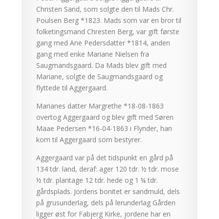
Christen Sand, som solgte den til Mads Chr.
Poulsen Berg *1823. Mads som var en bror til
folketingsmand Chresten Berg, var gift første
gang med Ane Pedersdatter *1814, anden
gang med enke Mariane Nielsen fra
Saugmandsgaard. Da Mads blev gift med
Mariane, solgte de Saugmandsgaard og
flyttede til Aggergaard.
Marianes datter Margrethe *18-08-1863
overtog Aggergaard og blev gift med Søren
Maae Pedersen *16-04-1863 i Flynder, han
kom til Aggergaard som bestyrer.
Aggergaard var på det tidspunkt en gård på
134 tdr. land, deraf: ager 120 tdr. ½ tdr. mose
½ tdr. plantage 12 tdr. hede og 1 ¼ tdr.
gårdsplads. Jordens bonitet er sandmuld, dels
på grusunderlag, dels på lerunderlag Gården
ligger øst for Fabjerg Kirke, jordene har en