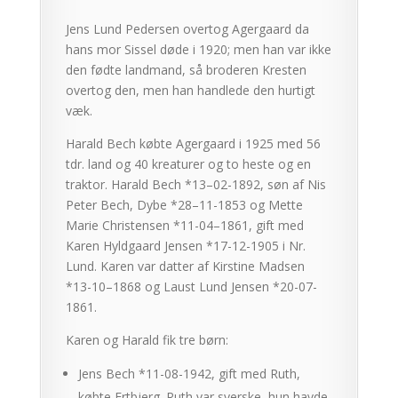
Jens Lund Pedersen overtog Agergaard da
hans mor Sissel døde i 1920; men han var ikke
den fødte landmand, så broderen Kresten
overtog den, men han handlede den hurtigt
væk.
Harald Bech købte Agergaard i 1925 med 56
tdr. land og 40 kreaturer og to heste og en
traktor. Harald Bech *13–02-1892, søn af Nis
Peter Bech, Dybe *28–11-1853 og Mette
Marie Christensen *11-04–1861, gift med
Karen Hyldgaard Jensen *17-12-1905 i Nr.
Lund. Karen var datter af Kirstine Madsen
*13-10–1868 og Laust Lund Jensen *20-07-
1861.
Karen og Harald fik tre børn:
Jens Bech *11-08-1942, gift med Ruth,
købte Ertbjerg. Ruth var syerske, hun havde