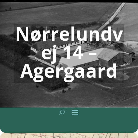
Nørrelundv
ej 14 –
Agergaard