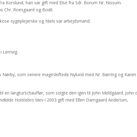
fra Korslund, han var gift med Else fra Sdr. Borum Nr. Nissum.
ns Chr. Roesgaard og Bodil.
arkose-sygeplejerske og Niels var arbejdsmand.
 i Lemvig.
ens Nørby, som senere mageskiftede Nylund med Nr. Børring og Karen
l en langturschauffør, som solgte den igen til John Meldgaard. John 
ndkilde Holstebro blev i 2003 gift med Ellen Damgaard Andersen,