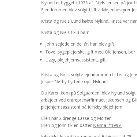
Nylund er bygget i 1925 af Niels Jensen på jord 
Ejendommen blev solgt til fhv. Mejeribestyrer Je
Krista og Niels Lund købte Nylund. Krista var n
Krista og Niels fik 3 børn
John
sejlede en del år, han blev gift.
Tove,
sygeplejerske, gift med Ole Jensen, bor
Lizzy,
plejehjemsassistent, gift
Krista og Niels solgte ejendommen til Lis og J
Jesper Nørby flyttede op i Nylund.
Da Karen kom på Solgaarden, blev Nylund solgt ti
arbejder ved entreprenørfirmaet Jakobsen og Bli
plejehjemsassistent på Klinkby plejehjem.
Ellen har 2 drenge Lasse og Morten.
Ellen og John fik en datter
Nanna *1999.
John Meldgaard har renoveret Fabjergstad 79