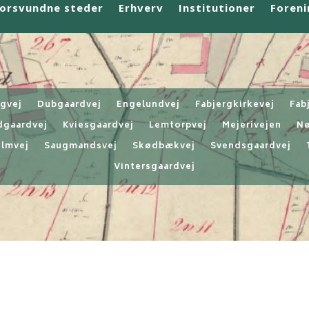
orsvundne steder
Erhverv
Institutioner
Foreni
ngvej
Dubgaardvej
Engelundvej
Fabjergkirkevej
Fab
dgaardvej
Kviesgaardvej
Lemtorpvej
Mejerivejen
Nø
lmvej
Saugmandsvej
Skødbækvej
Svendsgaardvej
Vintersgaardvej