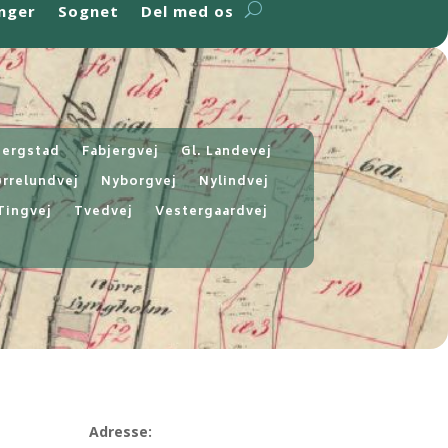
nger
Sognet
Del med os
jergstad
Fabjergvej
Gl. Landevej
rrelundvej
Nyborgvej
Nylindvej
Tingvej
Tvedvej
Vestergaardvej
Adresse: