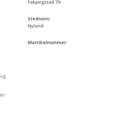
Fabjergstad 79
Stednavn:
Nylund
Matrikelnummer:
 og
der