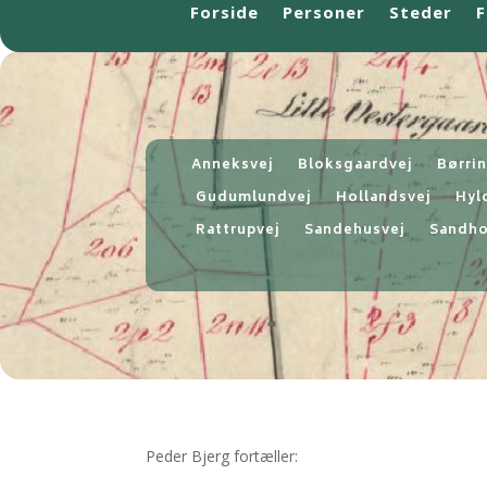
Forside
Personer
Steder
F
Anneksvej
Bloksgaardvej
Børri
Gudumlundvej
Hollandsvej
Hyl
Rattrupvej
Sandehusvej
Sandho
Peder Bjerg fortæller: