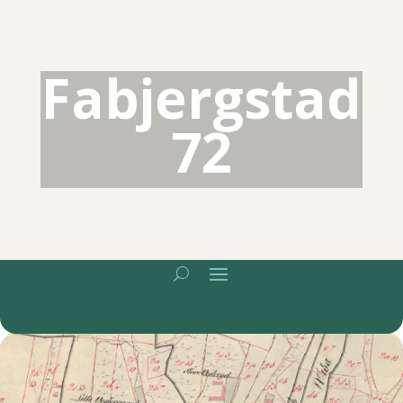
Fabjergstad
72