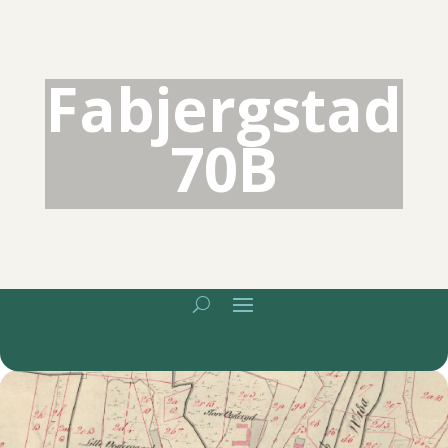
Fabjergstad
70B