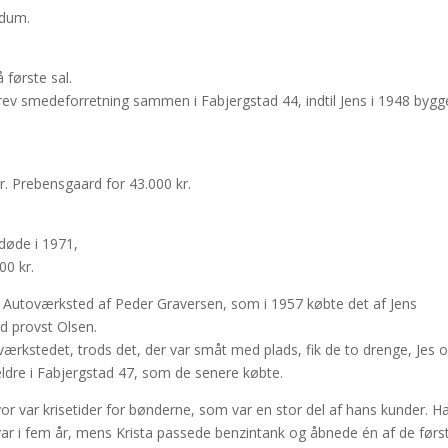
udum.
 første sal.
rev smedeforretning sammen i Fabjergstad 44, indtil Jens i 1948 byg
r. Prebensgaard for 43.000 kr.
 døde i 1971,
00 kr.
rg Autoværksted af Peder Graversen, som i 1957 købte det af Jens
d provst Olsen.
 værkstedet, trods det, der var småt med plads, fik de to drenge, Jes 
rældre i Fabjergstad 47, som de senere købte.
or var krisetider for bønderne, som var en stor del af hans kunder. Ha
ar i fem år, mens Krista passede benzintank og åbnede én af de førs