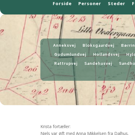
Forside
Personer
Steder
F
Anneksvej
Bloksgaardvej
Børri
Gudumlundvej
Hollandsvej
Hyl
Rattrupvej
Sandehusvej
Sandho
Krista fortæller:
Niels var gift med Anna Mikkelsen fra Dalhus.