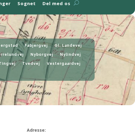
nger
Sognet
Del med os
jergstad
Fabjergvej
Gl. Landevej
rrelundvej
Nyborgvej
Nylindvej
Tingvej
Tvedvej
Vestergaardvej
Adresse: