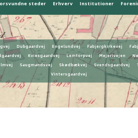
orsvundne steder
Erhverv
Institutioner
Foreni
ngvej
Dubgaardvej
Engelundvej
Fabjergkirkevej
Fab
dgaardvej
Kviesgaardvej
Lemtorpvej
Mejerivejen
Nø
lmvej
Saugmandsvej
Skødbækvej
Svendsgaardvej
Vintersgaardvej