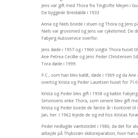
Jens var gift med Thora fra Tingtofte Mejeri i G
De byggede Breidablik i 1933
Anna og Niels boede i stuen og Thora og Jens på
Niels var grovsmed og Jens var cykelsmed. De d
Fabjerg Autoservice overfor.
Jens døde i 1957 og i 1960 solgte Thora huset til
Ane Petrea Cecillie og Jens Peder Christensen Sd
Tora døde i 1999.
P.C., som han blev kaldt, døde i 1969 og da Ane
overtog Krista og Peder Lauritsen huset for 71.0
Krista og Peder blev gift i 1958 og købte Fabje
Simonsens enke Thora, som senere blev gift me
Krista og Peder boede de første år i kontoret til
Jan, her. I 1962 lejede de sig ind hos Kristas fo
Peder nedlagde værkstedet i 1980, da det for alv
arbejde på Thyborøn skibsreparation, hvor han v