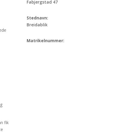
Fabjergstad 47
Stednavn:
Breidablik
gede
Matrikelnummer:
og
n fik
te