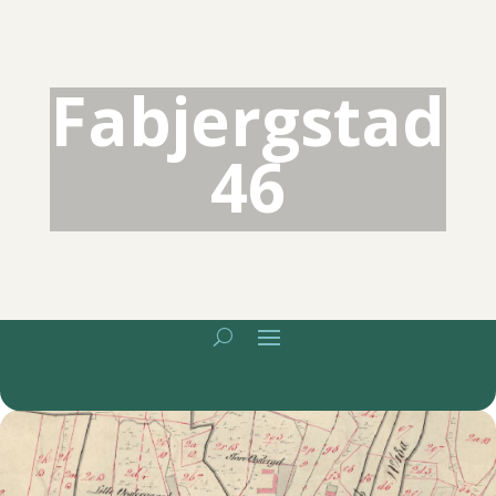
Fabjergstad
46