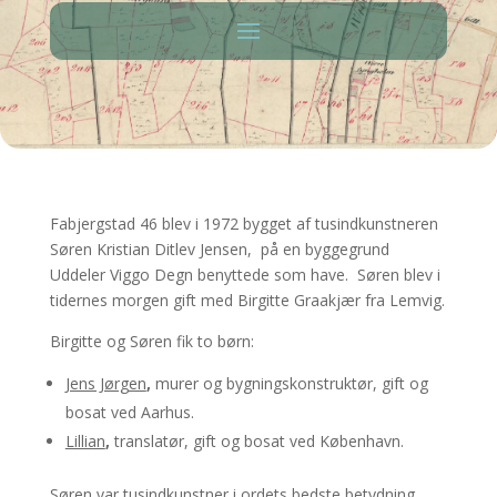
Fabjergstad 46 blev i 1972 bygget af tusindkunstneren
Søren Kristian Ditlev Jensen, på en byggegrund
Uddeler Viggo Degn benyttede som have. Søren blev i
tidernes morgen gift med Birgitte Graakjær fra Lemvig.
Birgitte og Søren fik to børn:
Jens Jørgen
,
murer og bygningskonstruktør, gift og
bosat ved Aarhus.
Lillian
,
translatør, gift og bosat ved København.
Søren var tusindkunstner i ordets bedste betydning,