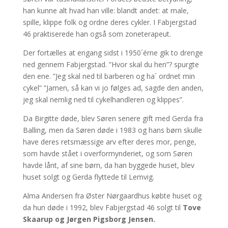
han kunne alt hvad han ville: blandt andet: at male,
spille, klippe folk og ordne deres cykler. I Fabjergstad
46 praktiserede han også som zoneterapeut.
Der fortælles at engang sidst i 1950´érne gik to drenge
ned gennem Fabjergstad. ”Hvor skal du hen”? spurgte
den ene. ”Jeg skal ned til barberen og ha´ ordnet min
cykel” ”Jamen, så kan vi jo følges ad, sagde den anden,
jeg skal nemlig ned til cykelhandleren og klippes”.
Da Birgitte døde, blev Søren senere gift med Gerda fra
Balling, men da Søren døde i 1983 og hans børn skulle
have deres retsmæssige arv efter deres mor, penge,
som havde stået i overformynderiet, og som Søren
havde lånt, af sine børn, da han byggede huset, blev
huset solgt og Gerda flyttede til Lemvig.
Alma Andersen fra Øster Nørgaardhus købte huset og
da hun døde i 1992, blev Fabjergstad 46 solgt til
Tove
Skaarup og Jørgen Pigsborg Jensen.