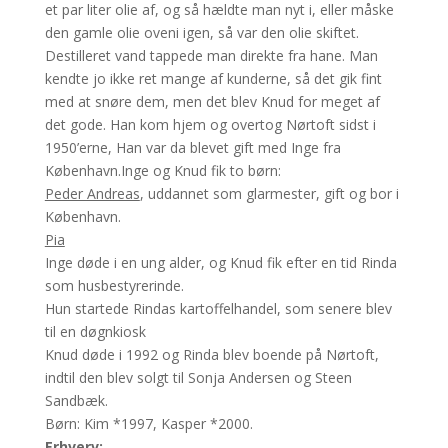
et par liter olie af, og så hældte man nyt i, eller måske
den gamle olie oveni igen, så var den olie skiftet.
Destilleret vand tappede man direkte fra hane. Man
kendte jo ikke ret mange af kunderne, så det gik fint
med at snøre dem, men det blev Knud for meget af
det gode. Han kom hjem og overtog Nørtoft sidst i
1950’erne, Han var da blevet gift med Inge fra
København.Inge og Knud fik to børn:
Peder Andreas
, uddannet som glarmester, gift og bor i
København.
Pia
Inge døde i en ung alder, og Knud fik efter en tid Rinda
som husbestyrerinde.
Hun startede Rindas kartoffelhandel, som senere blev
til en døgnkiosk
Knud døde i 1992 og Rinda blev boende på Nørtoft,
indtil den blev solgt til Sonja Andersen og Steen
Sandbæk.
Børn: Kim *1997, Kasper *2000.
Erhverv: