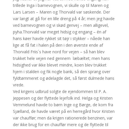
trillede Inga i barnevognen, vi skulle op til Maren og
Lars Larsen – Maren og Thorvald var søskende. Der
var langt at gå for en lille dreng på 4 år; men jeg havde
ved barnevognen og vi skød genvej – men alligevel,
pyha.Thorvald var meget hidsig og engang – én af
hans køer havde rykket sit tøjr i stykker – nåede han
lige at få fat i halen på den i den øverste ende af
Thorvald Friis´s have nord for vejen – så han blev
trukket hele vejen ned gennem læbæltet; men hans
hidsighed var ikke blevet mindre, koen blev trukket
hjem i stalden og fik nogle bank, så den sprang over
fyldtømmeret og ødelagde det, så først dulmede hans
vrede.
Ved krigens udbrud solgte de ejendommen til P. A.
Jeppesen og der flyttede lejefolk ind. Helga og Kristen
Vemmelund havde to børn Inge og Børge, de kom fra
Sjælland, de havde været på en herregård hvor Kristen
var chauffør; men da krigen rationerede benzinen, var
der ikke brug for en chauffør mere og de flyttede til