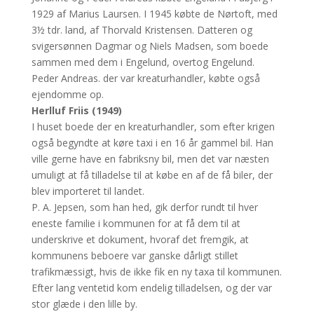
1929 af Marius Laursen. I 1945 købte de Nørtoft, med
3½ tdr. land, af Thorvald Kristensen. Datteren og
svigersønnen Dagmar og Niels Madsen, som boede
sammen med dem i Engelund, overtog Engelund.
Peder Andreas. der var kreaturhandler, købte også
ejendomme op.
Herlluf Friis (1949)
I huset boede der en kreaturhandler, som efter krigen
også begyndte at køre taxi i en 16 år gammel bil. Han
ville gerne have en fabriksny bil, men det var næsten
umuligt at få tilladelse til at købe en af de få biler, der
blev importeret til landet.
P. A. Jepsen, som han hed, gik derfor rundt til hver
eneste familie i kommunen for at få dem til at
underskrive et dokument, hvoraf det fremgik, at
kommunens beboere var ganske dårligt stillet
trafikmæssigt, hvis de ikke fik en ny taxa til kommunen.
Efter lang ventetid kom endelig tilladelsen, og der var
stor glæde i den lille by.