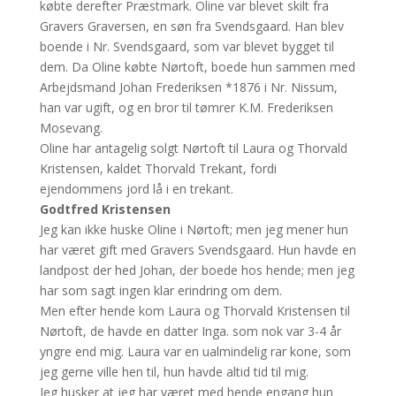
købte derefter Præstmark. Oline var blevet skilt fra
Gravers Graversen, en søn fra Svendsgaard. Han blev
boende i Nr. Svendsgaard, som var blevet bygget til
dem. Da Oline købte Nørtoft, boede hun sammen med
Arbejdsmand Johan Frederiksen *1876 i Nr. Nissum,
han var ugift, og en bror til tømrer K.M. Frederiksen
Mosevang.
Oline har antagelig solgt Nørtoft til Laura og Thorvald
Kristensen, kaldet Thorvald Trekant, fordi
ejendommens jord lå i en trekant.
Godtfred Kristensen
Jeg kan ikke huske Oline i Nørtoft; men jeg mener hun
har været gift med Gravers Svendsgaard. Hun havde en
landpost der hed Johan, der boede hos hende; men jeg
har som sagt ingen klar erindring om dem.
Men efter hende kom Laura og Thorvald Kristensen til
Nørtoft, de havde en datter Inga. som nok var 3-4 år
yngre end mig. Laura var en ualmindelig rar kone, som
jeg gerne ville hen til, hun havde altid tid til mig.
Jeg husker at jeg har været med hende engang hun