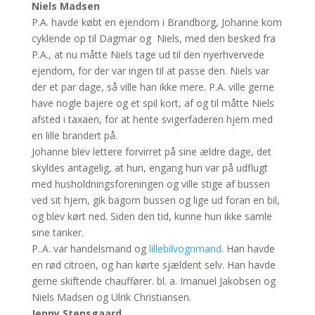
Niels Madsen
P.A. havde købt en ejendom i Brandborg, Johanne kom
cyklende op til Dagmar og Niels, med den besked fra
P.A., at nu måtte Niels tage ud til den nyerhvervede
ejendom, for der var ingen til at passe den. Niels var
der et par dage, så ville han ikke mere. P.A. ville gerne
have nogle bajere og et spil kort, af og til måtte Niels
afsted i taxaen, for at hente svigerfaderen hjem med
en lille brandert på.
Johanne blev lettere forvirret på sine ældre dage, det
skyldes antagelig, at hun, engang hun var på udflugt
med husholdningsforeningen og ville stige af bussen
ved sit hjem, gik bagom bussen og lige ud foran en bil,
og blev kørt ned. Siden den tid, kunne hun ikke samle
sine tanker.
P..A. var handelsmand og
lillebilvognmand
. Han havde
en rød citroën, og han kørte sjældent selv. Han havde
gerne skiftende chauffører. bl. a. Imanuel Jakobsen og
Niels Madsen og Ulrik Christiansen.
Jenny Stensgaard