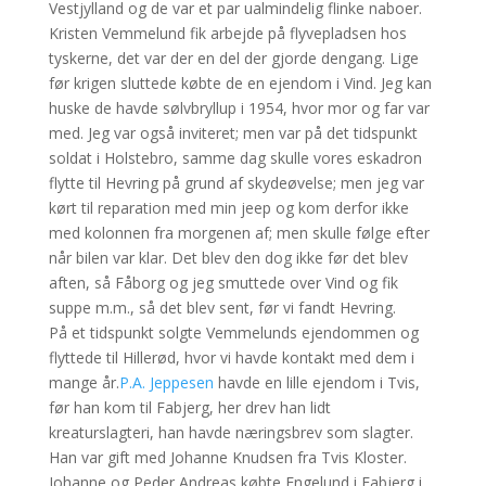
Vestjylland og de var et par ualmindelig flinke naboer.
Kristen Vemmelund fik arbejde på flyvepladsen hos
tyskerne, det var der en del der gjorde dengang. Lige
før krigen sluttede købte de en ejendom i Vind. Jeg kan
huske de havde sølvbryllup i 1954, hvor mor og far var
med. Jeg var også inviteret; men var på det tidspunkt
soldat i Holstebro, samme dag skulle vores eskadron
flytte til Hevring på grund af skydeøvelse; men jeg var
kørt til reparation med min jeep og kom derfor ikke
med kolonnen fra morgenen af; men skulle følge efter
når bilen var klar. Det blev den dog ikke før det blev
aften, så Fåborg og jeg smuttede over Vind og fik
suppe m.m., så det blev sent, før vi fandt Hevring.
På et tidspunkt solgte Vemmelunds ejendommen og
flyttede til Hillerød, hvor vi havde kontakt med dem i
mange år.
P.A. Jeppesen
havde en lille ejendom i Tvis,
før han kom til Fabjerg, her drev han lidt
kreaturslagteri, han havde næringsbrev som slagter.
Han var gift med Johanne Knudsen fra Tvis Kloster.
Johanne og Peder Andreas købte Engelund i Fabjerg i