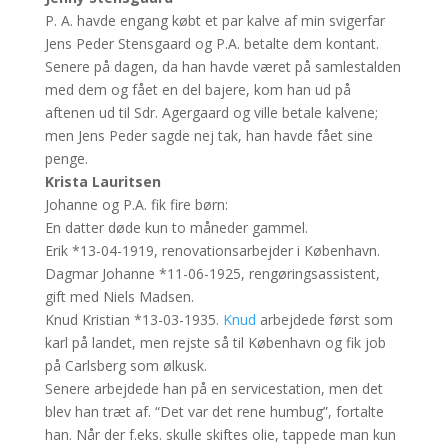
P. A. havde engang købt et par kalve af min svigerfar
Jens Peder Stensgaard og P.A. betalte dem kontant.
Senere på dagen, da han havde været på samlestalden
med dem og fået en del bajere, kom han ud på
aftenen ud til Sdr. Agergaard og ville betale kalvene;
men Jens Peder sagde nej tak, han havde fået sine
penge.
Krista Lauritsen
Johanne og P.A. fik fire børn:
En datter døde kun to måneder gammel.
Erik *13-04-1919, renovationsarbejder i København.
Dagmar Johanne *11-06-1925, rengøringsassistent,
gift med Niels Madsen.
Knud Kristian *13-03-1935.
Knud
arbejdede først som
karl på landet, men rejste så til København og fik job
på Carlsberg som ølkusk.
Senere arbejdede han på en servicestation, men det
blev han træt af. “Det var det rene humbug”, fortalte
han. Når der f.eks. skulle skiftes olie, tappede man kun