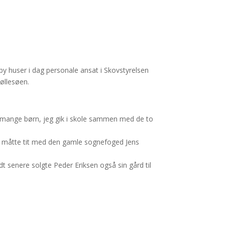
y huser i dag personale ansat i Skovstyrelsen
øllesøen.
 mange børn, jeg gik i skole sammen med de to
og måtte tit med den gamle sognefoged Jens
dt senere solgte Peder Eriksen også sin gård til