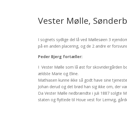
Vester Mølle, Sønderb
I sognets sydlige del lå ved Møllesøen 3 ejendo
på en anden placering, og de 2 andre er forsvun
Peder Bjerg fortæller:
I Vester Mølle som lå øst for skovridergården
ældste Marie og Eline.
Mathiasen kunne ikke så godt have sine tjenest
Johan derud og det brød han sig ikke om, der var 
Da Vester Mølle nedbrændte i juli 1887 solgte Mat
staten og flyttede til Houe vest for Lemvig, går