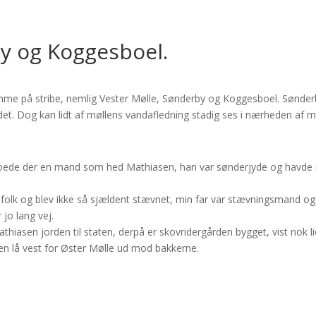
y og Koggesboel.
mme på stribe, nemlig Vester Mølle, Sønderby og Koggesboel. Sønderb
det. Dog kan lidt af møllens vandafledning stadig ses i nærheden af m
 boede der en mand som hed Mathiasen, han var sønderjyde og havde
efolk og blev ikke så sjældent stævnet, min far var stævningsmand 
jo lang vej.
hiasen jorden til staten, derpå er skovridergården bygget, vist nok li
den lå vest for Øster Mølle ud mod bakkerne.