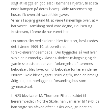
søgt at lægge en god sæd i børnenes hjerter, til at stå
imod kampen på deres livsvej. Både Kristensen og
hustru fik overrakt værdifulde gaver.
Vi har i Fabjerg grund til, at være taknemlige over, at vi
har været i samklang med vore degne, Poulsen og
Kristensen, i årene de har været her.
Da børnetallet ved skolerne blev for stort, besluttedes
det, i årene 1909-10, at oprette et
forskolelærerindeembede. Der byggedes så ved hver
skole en rummelig 2 klasses-skolestue-bygning og de
gamle skolestuer, der var i forlængelse af lærernes
beboelser, blev lavet om til beboelse for lærerinderne.
Nordre Skole blev bygget i 1909 og fik, mod en rimelig
årlig leje, det nærliggende forsamlingshus som
gymnastiksal.
I 1923 blev lærer M. Thomsen Fillerup kaldet til
lærerembedet i Nordre Skole, han var lærer til 1940, da
han søgte sin afsked efter 17 års virke, grundet en