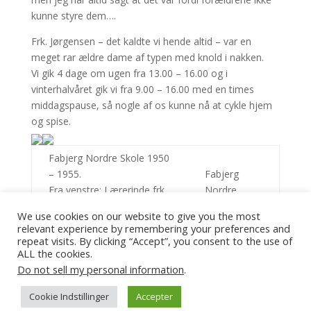
kunne styre dem….
Frk. Jørgensen – det kaldte vi hende altid – var en
meget rar ældre dame af typen med knold i nakken.
Vi gik 4 dage om ugen fra 13.00 – 16.00 og i
vinterhalvåret gik vi fra 9.00 – 16.00 med en times
middagspause, så nogle af os kunne nå at cykle hjem
og spise.
Fabjerg Nordre Skole 1950
– 1955.
Fabjerg
Fra venstre: Lærerinde frk.
Nordre
Johanne Jørgensen, Maren
Skole 1911
We use cookies on our website to give you the most
og Marinus Thomsen
relevant experience by remembering your preferences and
repeat visits. By clicking “Accept”, you consent to the use of
ALL the cookies.
Do not sell my personal information
.
Cookie Indstillinger
Accepter
Fabjerg Sognearkiv | 2022