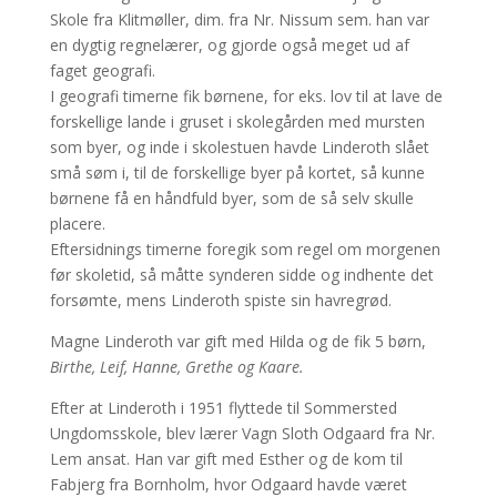
Skole fra Klitmøller, dim. fra Nr. Nissum sem. han var
en dygtig regnelærer, og gjorde også meget ud af
faget geografi.
I geografi timerne fik børnene, for eks. lov til at lave de
forskellige lande i gruset i skolegården med mursten
som byer, og inde i skolestuen havde Linderoth slået
små søm i, til de forskellige byer på kortet, så kunne
børnene få en håndfuld byer, som de så selv skulle
placere.
Eftersidnings timerne foregik som regel om morgenen
før skoletid, så måtte synderen sidde og indhente det
forsømte, mens Linderoth spiste sin havregrød.
Magne Linderoth var gift med Hilda og de fik 5 børn,
Birthe, Leif, Hanne, Grethe og Kaare.
Efter at Linderoth i 1951 flyttede til Sommersted
Ungdomsskole, blev lærer Vagn Sloth Odgaard fra Nr.
Lem ansat. Han var gift med Esther og de kom til
Fabjerg fra Bornholm, hvor Odgaard havde været