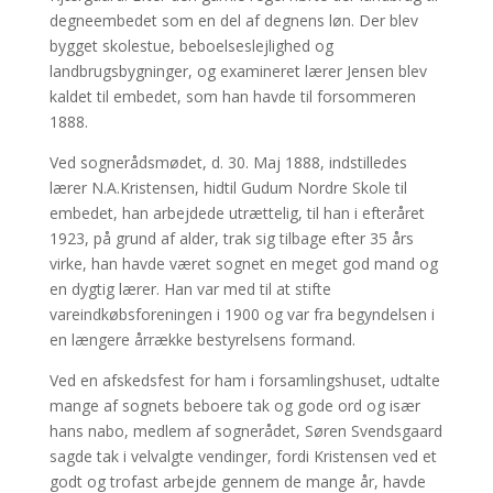
degneembedet som en del af degnens løn. Der blev
bygget skolestue, beboelseslejlighed og
landbrugsbygninger, og examineret lærer Jensen blev
kaldet til embedet, som han havde til forsommeren
1888.
Ved sognerådsmødet, d. 30. Maj 1888, indstilledes
lærer N.A.Kristensen, hidtil Gudum Nordre Skole til
embedet, han arbejdede utrættelig, til han i efteråret
1923, på grund af alder, trak sig tilbage efter 35 års
virke, han havde været sognet en meget god mand og
en dygtig lærer. Han var med til at stifte
vareindkøbsforeningen i 1900 og var fra begyndelsen i
en længere årrække bestyrelsens formand.
Ved en afskedsfest for ham i forsamlingshuset, udtalte
mange af sognets beboere tak og gode ord og især
hans nabo, medlem af sognerådet, Søren Svendsgaard
sagde tak i velvalgte vendinger, fordi Kristensen ved et
godt og trofast arbejde gennem de mange år, havde