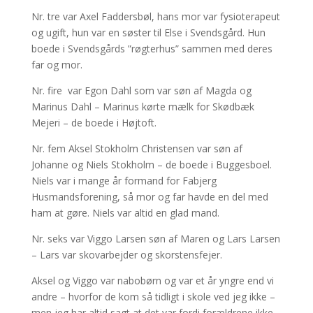
Nr. tre var Axel Faddersbøl, hans mor var fysioterapeut
og ugift, hun var en søster til Else i Svendsgård. Hun
boede i Svendsgårds ”røgterhus” sammen med deres
far og mor.
Nr. fire var Egon Dahl som var søn af Magda og
Marinus Dahl – Marinus kørte mælk for Skødbæk
Mejeri – de boede i Højtoft.
Nr. fem Aksel Stokholm Christensen var søn af
Johanne og Niels Stokholm – de boede i Buggesboel.
Niels var i mange år formand for Fabjerg
Husmandsforening, så mor og far havde en del med
ham at gøre. Niels var altid en glad mand.
Nr. seks var Viggo Larsen søn af Maren og Lars Larsen
– Lars var skovarbejder og skorstensfejer.
Aksel og Viggo var nabobørn og var et år yngre end vi
andre – hvorfor de kom så tidligt i skole ved jeg ikke –
men jeg har altid sagt at det var fordi forældrene ikke