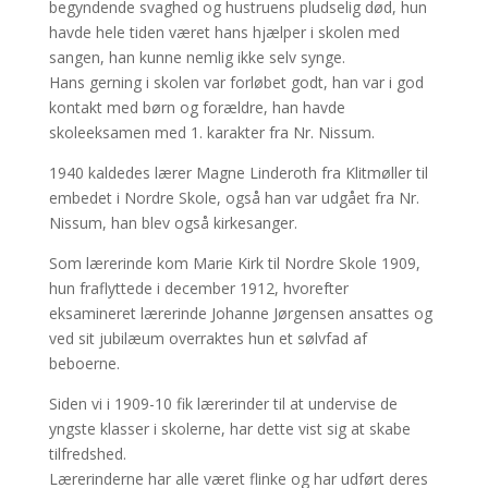
begyndende svaghed og hustruens pludselig død, hun
havde hele tiden været hans hjælper i skolen med
sangen, han kunne nemlig ikke selv synge.
Hans gerning i skolen var forløbet godt, han var i god
kontakt med børn og forældre, han havde
skoleeksamen med 1. karakter fra Nr. Nissum.
1940 kaldedes lærer Magne Linderoth fra Klitmøller til
embedet i Nordre Skole, også han var udgået fra Nr.
Nissum, han blev også kirkesanger.
Som lærerinde kom Marie Kirk til Nordre Skole 1909,
hun fraflyttede i december 1912, hvorefter
eksamineret lærerinde Johanne Jørgensen ansattes og
ved sit jubilæum overraktes hun et sølvfad af
beboerne.
Siden vi i 1909-10 fik lærerinder til at undervise de
yngste klasser i skolerne, har dette vist sig at skabe
tilfredshed.
Lærerinderne har alle været flinke og har udført deres