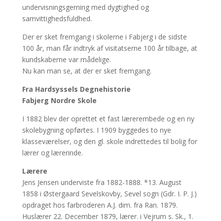
undervisningsgerning med dygtighed og
samvittighedsfuldhed.
Der er sket fremgang i skolerne i Fabjerg i de sidste
100 år, man får indtryk af visitatserne 100 år tilbage, at
kundskaberne var mådelige.
Nu kan man se, at der er sket fremgang.
Fra Hardsyssels Degnehistorie
Fabjerg Nordre Skole
I 1882 blev der oprettet et fast lærerembede og en ny
skolebygning opførtes. I 1909 byggedes to nye
klasseværelser, og den gl. skole indrettedes til bolig for
lærer og lærerinde.
Lærere
Jens Jensen underviste fra 1882-1888. *13. August
1858 i Østergaard Sevelskovby, Sevel sogn (Gdr. I. P. J.)
opdraget hos farbroderen A.J. dim. fra Ran. 1879.
Huslærer 22. December 1879, lærer. i Vejrum s. Sk., 1.