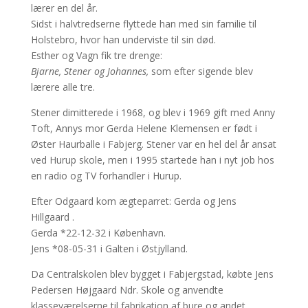
lærer en del år.
Sidst i halvtredserne flyttede han med sin familie til
Holstebro, hvor han underviste til sin død.
Esther og Vagn fik tre drenge:
Bjarne, Stener og Johannes,
som efter sigende blev
lærere alle tre.
Stener dimitterede i 1968, og blev i 1969 gift med Anny
Toft, Annys mor Gerda Helene Klemensen er født i
Øster Haurballe i Fabjerg. Stener var en hel del år ansat
ved Hurup skole, men i 1995 startede han i nyt job hos
en radio og TV forhandler i Hurup.
Efter Odgaard kom ægteparret: Gerda og Jens
Hillgaard .
Gerda *22-12-32 i København.
Jens *08-05-31 i Galten i Østjylland.
Da Centralskolen blev bygget i Fabjergstad, købte Jens
Pedersen Højgaard Ndr. Skole og anvendte
klasseværelserne til fabrikation af bure og andet