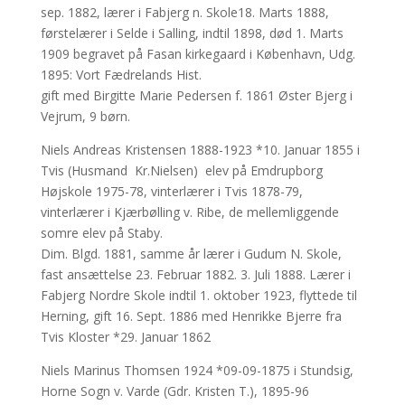
sep. 1882, lærer i Fabjerg n. Skole18. Marts 1888,
førstelærer i Selde i Salling, indtil 1898, død 1. Marts
1909 begravet på Fasan kirkegaard i København, Udg.
1895: Vort Fædrelands Hist.
gift med Birgitte Marie Pedersen f. 1861 Øster Bjerg i
Vejrum, 9 børn.
Niels Andreas Kristensen 1888-1923 *10. Januar 1855 i
Tvis (Husmand Kr.Nielsen) elev på Emdrupborg
Højskole 1975-78, vinterlærer i Tvis 1878-79,
vinterlærer i Kjærbølling v. Ribe, de mellemliggende
somre elev på Staby.
Dim. Blgd. 1881, samme år lærer i Gudum N. Skole,
fast ansættelse 23. Februar 1882. 3. Juli 1888. Lærer i
Fabjerg Nordre Skole indtil 1. oktober 1923, flyttede til
Herning, gift 16. Sept. 1886 med Henrikke Bjerre fra
Tvis Kloster *29. Januar 1862
Niels Marinus Thomsen 1924 *09-09-1875 i Stundsig,
Horne Sogn v. Varde (Gdr. Kristen T.), 1895-96