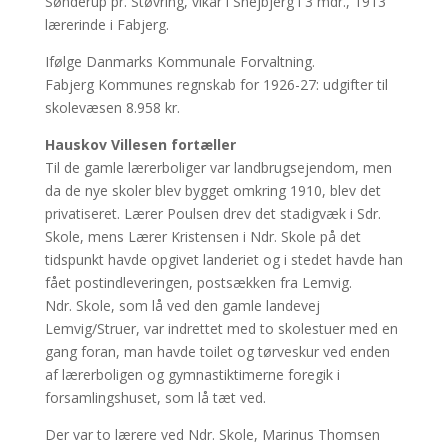
Sønderup pr. Støvring, vikar i Snejbjerg i 3 mdr., 1913
lærerinde i Fabjerg.
Ifølge Danmarks Kommunale Forvaltning.
Fabjerg Kommunes regnskab for 1926-27: udgifter til
skolevæsen 8.958 kr.
Hauskov Villesen fortæller
Til de gamle lærerboliger var landbrugsejendom, men
da de nye skoler blev bygget omkring 1910, blev det
privatiseret. Lærer Poulsen drev det stadigvæk i Sdr.
Skole, mens Lærer Kristensen i Ndr. Skole på det
tidspunkt havde opgivet landeriet og i stedet havde han
fået postindleveringen, postsækken fra Lemvig.
Ndr. Skole, som lå ved den gamle landevej
Lemvig/Struer, var indrettet med to skolestuer med en
gang foran, man havde toilet og tørveskur ved enden
af lærerboligen og gymnastiktimerne foregik i
forsamlingshuset, som lå tæt ved.
Der var to lærere ved Ndr. Skole, Marinus Thomsen