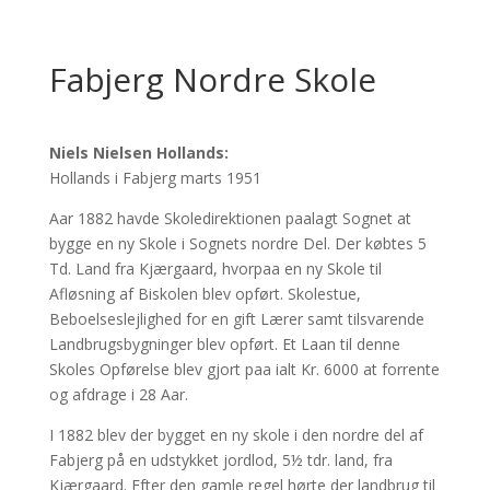
Fabjerg Nordre Skole
Niels Nielsen Hollands:
Hollands i Fabjerg marts 1951
Aar 1882 havde Skoledirektionen paalagt Sognet at
bygge en ny Skole i Sognets nordre Del. Der købtes 5
Td. Land fra Kjærgaard, hvorpaa en ny Skole til
Afløsning af Biskolen blev opført. Skolestue,
Beboelseslejlighed for en gift Lærer samt tilsvarende
Landbrugsbygninger blev opført. Et Laan til denne
Skoles Opførelse blev gjort paa ialt Kr. 6000 at forrente
og afdrage i 28 Aar.
I 1882 blev der bygget en ny skole i den nordre del af
Fabjerg på en udstykket jordlod, 5½ tdr. land, fra
Kjærgaard. Efter den gamle regel hørte der landbrug til