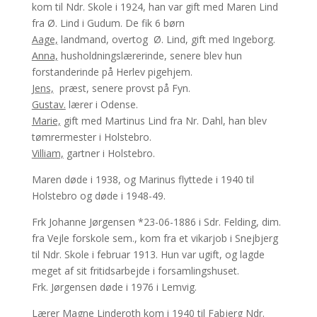
kom til Ndr. Skole i 1924, han var gift med Maren Lind
fra Ø. Lind i Gudum. De fik 6 børn
Aage,
landmand, overtog Ø. Lind, gift med Ingeborg.
Anna,
husholdningslærerinde, senere blev hun
forstanderinde på Herlev pigehjem.
Jens,
præst, senere provst på Fyn.
Gustav.
lærer i Odense.
Marie,
gift med Martinus Lind fra Nr. Dahl, han blev
tømrermester i Holstebro.
Villiam,
gartner i Holstebro.
Maren døde i 1938, og Marinus flyttede i 1940 til
Holstebro og døde i 1948-49.
Frk Johanne Jørgensen *23-06-1886 i Sdr. Felding, dim.
fra Vejle forskole sem., kom fra et vikarjob i Snejbjerg
til Ndr. Skole i februar 1913. Hun var ugift, og lagde
meget af sit fritidsarbejde i forsamlingshuset.
Frk. Jørgensen døde i 1976 i Lemvig.
Lærer Magne Linderoth kom i 1940 til Fabjerg Ndr.