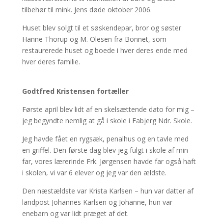
tilbehør til mink. Jens døde oktober 2006.
Huset blev solgt til et søskendepar, bror og søster
Hanne Thorup og M. Olesen fra Bonnet, som
restaurerede huset og boede i hver deres ende med
hver deres familie.
Godtfred Kristensen fortæller
Første april blev lidt af en skelsættende dato for mig –
jeg begyndte nemlig at gå i skole i Fabjerg Ndr. Skole.
Jeg havde fået en rygsæk, penalhus og en tavle med
en griffel. Den første dag blev jeg fulgt i skole af min
far, vores lærerinde Frk. Jørgensen havde far også haft
i skolen, vi var 6 elever og jeg var den ældste.
Den næstældste var Krista Karlsen – hun var datter af
landpost Johannes Karlsen og Johanne, hun var
enebarn og var lidt præget af det.